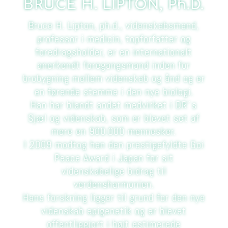
BRUCE H. LIPTON, Ph.D.
Bruce H. Lipton, ph.d., videnskabsmand,
professor i medicin, topforfatter og
foredragsholder, er en internationalt
anerkendt foregangsmand inden for
brobygning mellem videnskab og ånd og er
en førende stemme i den nye biologi.
Han har blandt andet medvirket i DR´s
Sjæl og videnskab, som er blevet set af
mere en 900.000 mennesker.
I 2009 modtog han den prestigefyldte Goi
Peace Award i Japan for sit
videnskabelige bidrag til
verdensharmonien.
Hans forskning ligger til grund for den nye
videnskab epigenetik og er blevet
offentliggjort i højt estimerede