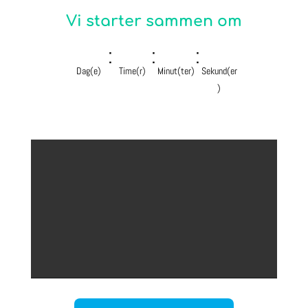
Vi starter sammen om
:
:
:
Dag(e)
Time(r)
Minut(ter)
Sekund(er
)
Need
Text